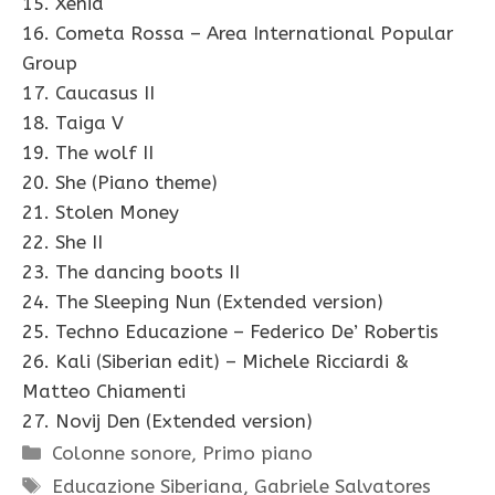
15. Xenia
16. Cometa Rossa – Area International Popular
Group
17. Caucasus II
18. Taiga V
19. The wolf II
20. She (Piano theme)
21. Stolen Money
22. She II
23. The dancing boots II
24. The Sleeping Nun (Extended version)
25. Techno Educazione – Federico De’ Robertis
26. Kali (Siberian edit) – Michele Ricciardi &
Matteo Chiamenti
27. Novij Den (Extended version)
Categorie
Colonne sonore
,
Primo piano
Tag
Educazione Siberiana
,
Gabriele Salvatores