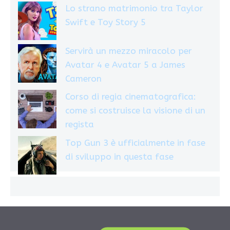
Lo strano matrimonio tra Taylor
Swift e Toy Story 5
Servirà un mezzo miracolo per
Avatar 4 e Avatar 5 a James
Cameron
Corso di regia cinematografica:
come si costruisce la visione di un
regista
Top Gun 3 è ufficialmente in fase
di sviluppo in questa fase