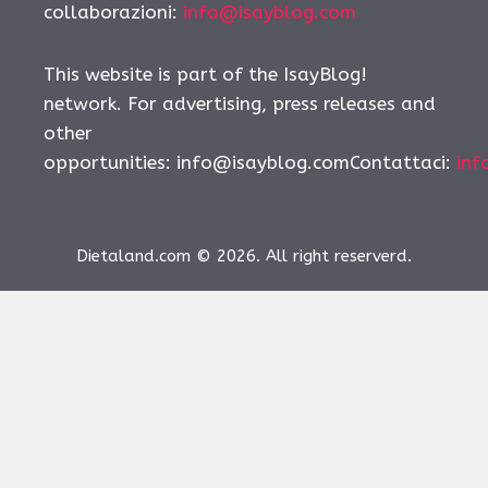
collaborazioni:
info@isayblog.com
This website is part of the IsayBlog!
network. For advertising, press releases and
other
opportunities:
info@isayblog.comContattaci
:
inf
Dietaland.com © 2026. All right reserverd.