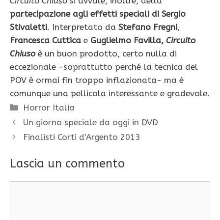
Circuito Chiuso
si avvale, inoltre, della
partecipazione agli effetti speciali di
Sergio
Stivaletti
. Interpretato da
Stefano Fregni
,
Francesca Cuttica
e
Guglielmo Favilla
,
Circuito
Chiuso
è un buon prodotto, certo nulla di
eccezionale -soprattutto perché la tecnica del
POV è ormai fin troppo inflazionata- ma è
comunque una pellicola interessante e gradevole.
Categorie
Horror Italia
Un giorno speciale da oggi in DVD
Finalisti Corti d’Argento 2013
Lascia un commento
Commento