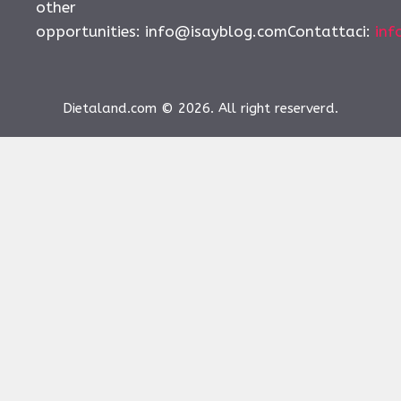
other
opportunities:
info@isayblog.comContattaci
:
inf
Dietaland.com © 2026. All right reserverd.