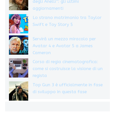
degli Anelli”: gli ultimi
aggiornamenti
Lo strano matrimonio tra Taylor
Swift e Toy Story 5
Servirà un mezzo miracolo per
Avatar 4 e Avatar 5 a James
Cameron
Corso di regia cinematografica:
come si costruisce la visione di un
regista
Top Gun 3 è ufficialmente in fase
di sviluppo in questa fase