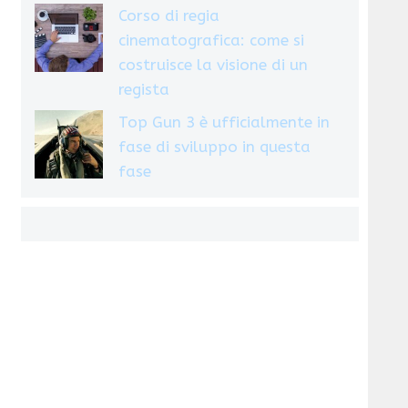
Corso di regia
cinematografica: come si
costruisce la visione di un
regista
Top Gun 3 è ufficialmente in
fase di sviluppo in questa
fase