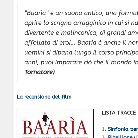
“Baarìa” è un suono antico, una formul
aprire lo scrigno arrugginito in cui si 
divertente e malinconica, di grandi am
affollata di eroi… Baarìa è anche il nom
uomini si dipana lungo il corso princip
anni, puoi imparare ciò che il mondo i
Tornatore)
La recensione del film
LISTA TRACCE
1.
Sinfonia pe
2.
Ribellione
(0