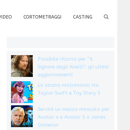
VIDEO
CORTOMETRAGGI
CASTING
Possibile ritorno per “Il
Signore degli Anelli”: gli ultimi
aggiornamenti
Lo strano matrimonio tra
Taylor Swift e Toy Story 5
Servirà un mezzo miracolo per
Avatar 4 e Avatar 5 a James
Cameron