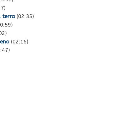
27)
a terra
(02:35)
0:59)
02)
reno
(02:16)
:47)