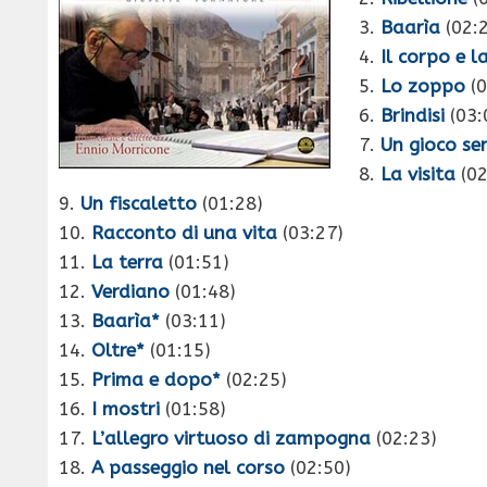
3.
Baarìa
(02:
4.
Il corpo e l
5.
Lo zoppo
(0
6.
Brindisi
(03:
7.
Un gioco se
8.
La visita
(02
9.
Un fiscaletto
(01:28)
10.
Racconto di una vita
(03:27)
11.
La terra
(01:51)
12.
Verdiano
(01:48)
13.
Baarìa*
(03:11)
14.
Oltre*
(01:15)
15.
Prima e dopo*
(02:25)
16.
I mostri
(01:58)
17.
L’allegro virtuoso di zampogna
(02:23)
18.
A passeggio nel corso
(02:50)