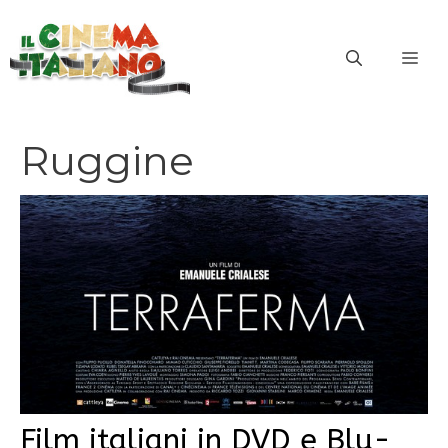
Vai
al
ME
contenuto
Ruggine
Film italiani in DVD e Blu-