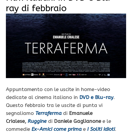
ray di febbraio
Appuntamento con le uscite in home-video
dedicate al cinema italiano in
DVD e Blu-ray
.
Questo febbraio tra le uscite di punta vi
segnaliamo
Terraferma
di
Emanuele
Crialese,
Ruggine
di
Daniele Gaglianone
e le
commedie
Ex-Amici come prima
e
I Soliti idioti
.