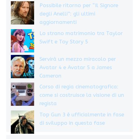
Possibile ritorno per “Il Signore
degli Anelli”: gli ultimi
aggiornamenti
Lo strano matrimonio tra Taylor
Swift e Toy Story 5
Servirà un mezzo miracolo per
Avatar 4 e Avatar 5 a James
Cameron
Corso di regia cinematografica:
come si costruisce la visione di un
regista
Top Gun 3 è ufficialmente in fase
di sviluppo in questa fase