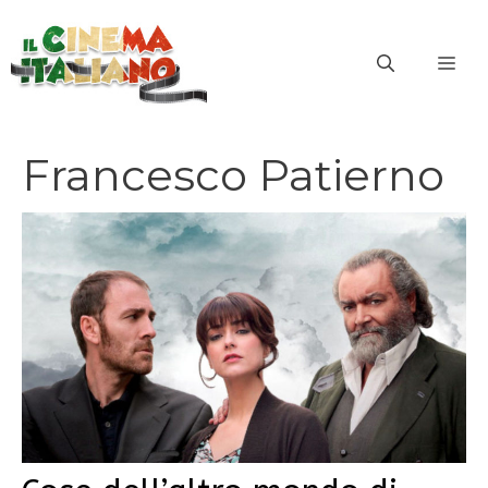
Vai
al
ME
contenuto
Francesco Patierno