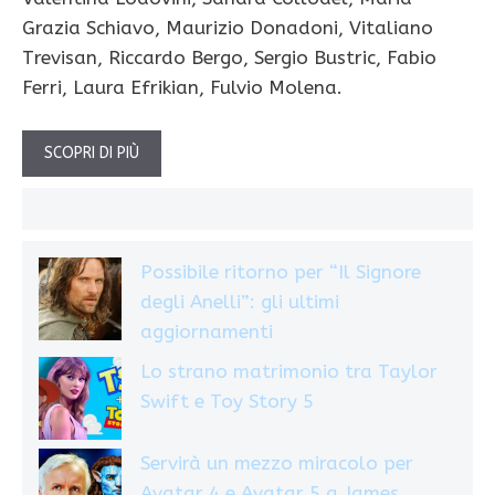
Grazia Schiavo, Maurizio Donadoni, Vitaliano
Trevisan, Riccardo Bergo, Sergio Bustric, Fabio
Ferri, Laura Efrikian, Fulvio Molena.
SCOPRI DI PIÙ
Possibile ritorno per “Il Signore
degli Anelli”: gli ultimi
aggiornamenti
Lo strano matrimonio tra Taylor
Swift e Toy Story 5
Servirà un mezzo miracolo per
Avatar 4 e Avatar 5 a James