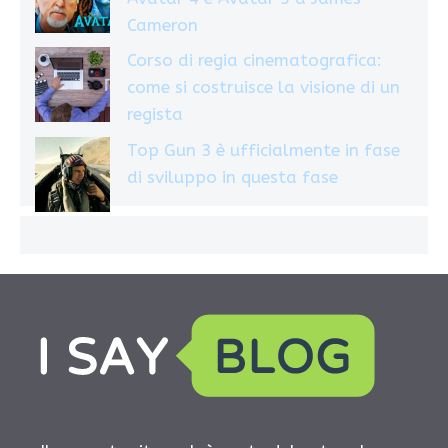
Cameron
Corso di regia cinematografica:
come si costruisce la visione di un
regista
Top Gun 3 è ufficialmente in fase
di sviluppo in questa fase