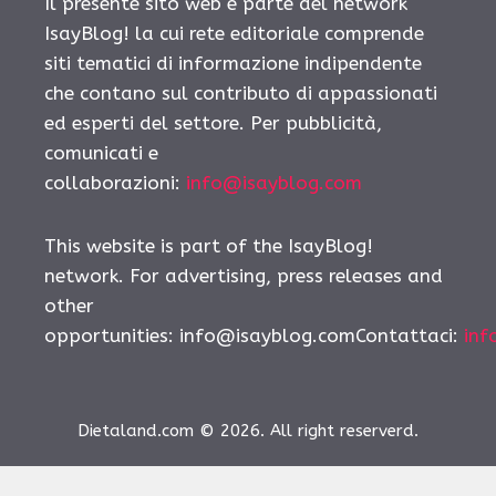
Il presente sito web è parte del network
IsayBlog! la cui rete editoriale comprende
siti tematici di informazione indipendente
che contano sul contributo di appassionati
ed esperti del settore. Per pubblicità,
comunicati e
collaborazioni:
info@isayblog.com
This website is part of the IsayBlog!
network. For advertising, press releases and
other
opportunities:
info@isayblog.comContattaci
:
inf
Dietaland.com © 2026. All right reserverd.