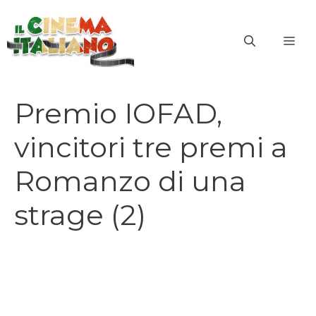
Vai
al
ME
contenuto
Premio IOFAD,
vincitori tre premi a
Romanzo di una
strage (2)