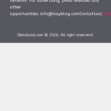
network. For advertising, press releases and
other
opportunities:
info@isayblog.comContattaci
:
inf
Dietaland.com © 2026. All right reserverd.