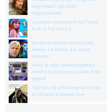
degli Anelli”: gli ultimi
aggiornamenti
Lo strano matrimonio tra Taylor
Swift e Toy Story 5
Servirà un mezzo miracolo per
Avatar 4 e Avatar 5 a James
Cameron
Corso di regia cinematografica:
come si costruisce la visione di un
regista
Top Gun 3 è ufficialmente in fase
di sviluppo in questa fase