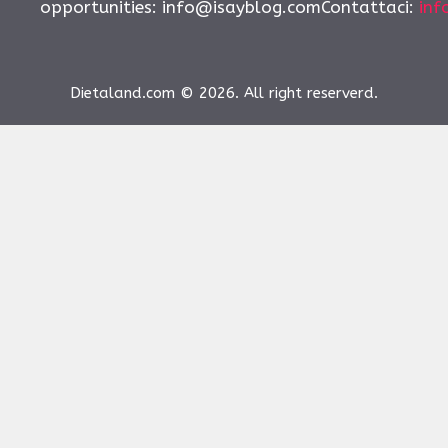
opportunities:
info@isayblog.comContattaci
:
inf
Dietaland.com © 2026. All right reserverd.