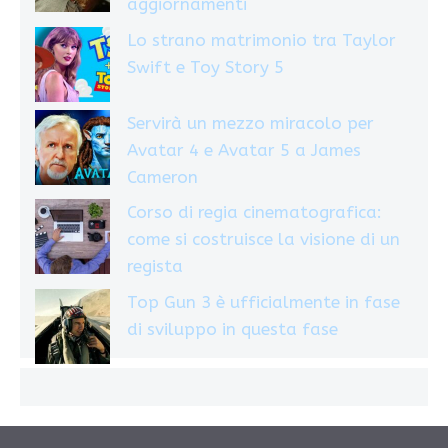
aggiornamenti
Lo strano matrimonio tra Taylor
Swift e Toy Story 5
Servirà un mezzo miracolo per
Avatar 4 e Avatar 5 a James
Cameron
Corso di regia cinematografica:
come si costruisce la visione di un
regista
Top Gun 3 è ufficialmente in fase
di sviluppo in questa fase