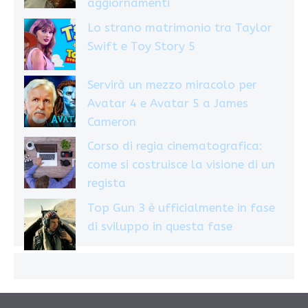
aggiornamenti
Lo strano matrimonio tra Taylor
Swift e Toy Story 5
Servirà un mezzo miracolo per
Avatar 4 e Avatar 5 a James
Cameron
Corso di regia cinematografica:
come si costruisce la visione di un
regista
Top Gun 3 è ufficialmente in fase
di sviluppo in questa fase