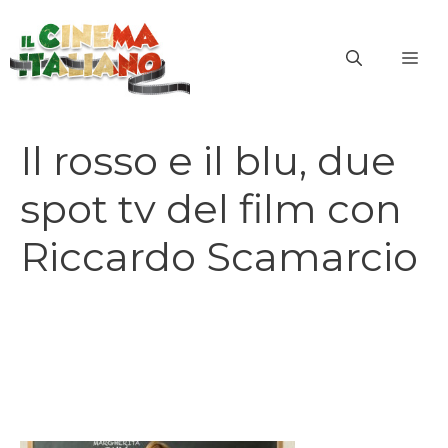
Vai
al
ME
contenuto
Il rosso e il blu, due
spot tv del film con
Riccardo Scamarcio