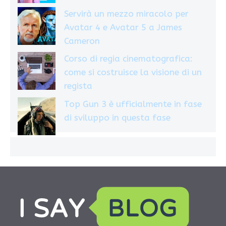
Servirà un mezzo miracolo per
Avatar 4 e Avatar 5 a James
Cameron
Corso di regia cinematografica:
come si costruisce la visione di un
regista
Top Gun 3 è ufficialmente in fase
di sviluppo in questa fase