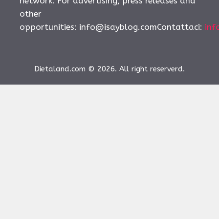
network. For advertising, press releases and
other
opportunities:
info@isayblog.comContattaci
:
inf
Dietaland.com © 2026. All right reserverd.