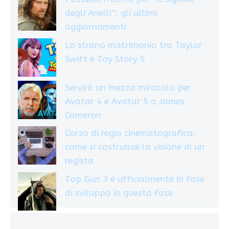
degli Anelli”: gli ultimi
aggiornamenti
Lo strano matrimonio tra Taylor
Swift e Toy Story 5
Servirà un mezzo miracolo per
Avatar 4 e Avatar 5 a James
Cameron
Corso di regia cinematografica:
come si costruisce la visione di un
regista
Top Gun 3 è ufficialmente in fase
di sviluppo in questa fase