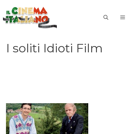
Vai
al
ME
contenuto
I soliti Idioti Film