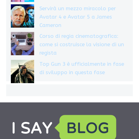
Servirà un mezzo miracolo per
Avatar 4 e Avatar 5 a James
Cameron
Corso di regia cinematografica:
come si costruisce la visione di un
regista
Top Gun 3 è ufficialmente in fase
di sviluppo in questa fase