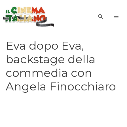
Vai
al
ME
contenuto
Eva dopo Eva,
backstage della
commedia con
Angela Finocchiaro