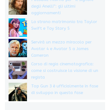
degli Anelli”: gli ultimi
aggiornamenti
Lo strano matrimonio tra Taylor
Swift e Toy Story 5
Servirà un mezzo miracolo per
Avatar 4 e Avatar 5 a James
Cameron
Corso di regia cinematografica:
come si costruisce la visione di un
regista
Top Gun 3 è ufficialmente in fase
di sviluppo in questa fase