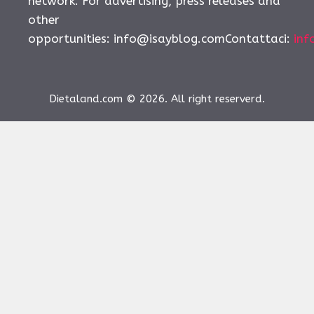
network. For advertising, press releases and
other
opportunities:
info@isayblog.comContattaci
:
inf
Dietaland.com © 2026. All right reserverd.