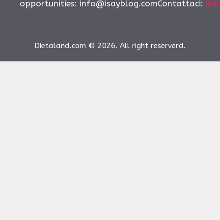
opportunities:
info@isayblog.comContattaci
:
inf
Dietaland.com © 2026. All right reserverd.