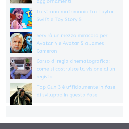
aggiornamenti
Lo strano matrimonio tra Taylor
Swift e Toy Story 5
Servirà un mezzo miracolo per
Avatar 4 e Avatar 5 a James
Cameron
Corso di regia cinematografica:
come si costruisce la visione di un
regista
Top Gun 3 è ufficialmente in fase
di sviluppo in questa fase