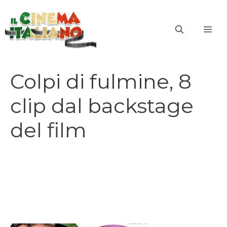
Vai
al
ME
contenuto
Colpi di fulmine, 8
clip dal backstage
del film