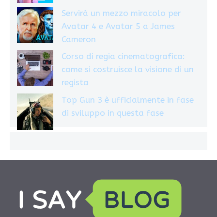
Servirà un mezzo miracolo per
Avatar 4 e Avatar 5 a James
Cameron
Corso di regia cinematografica:
come si costruisce la visione di un
regista
Top Gun 3 è ufficialmente in fase
di sviluppo in questa fase