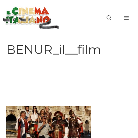
Vai
al
ME
contenuto
BENUR_il__film