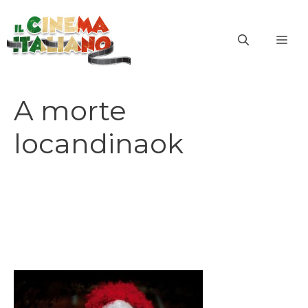
Vai
al
ME
contenuto
A morte
locandinaok