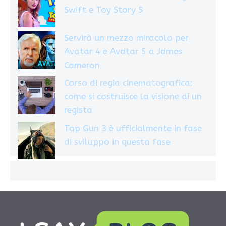
Swift e Toy Story 5
Servirà un mezzo miracolo per
Avatar 4 e Avatar 5 a James
Cameron
Corso di regia cinematografica:
come si costruisce la visione di un
regista
Top Gun 3 è ufficialmente in fase
di sviluppo in questa fase