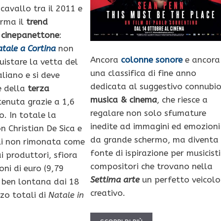
cavallo tra il 2011 e
erma il
trend
 cinepanettone
:
tale a Cortina
non
Ancora
colonne sonore
e ancora
uistare la vetta del
una classifica di fine anno
aliano e si deve
dedicata al suggestivo connubi
e della
terza
musica & cinem
a
, che riesce a
enuta grazie a 1,6
regalare non solo sfumature
ro. In totale la
inedite ad immagini ed emozioni
 Christian De Sica e
da grande schermo, ma diventa
lli non rimonata come
fonte di ispirazione per musicisti
i produttori, sfiora
compositori che trovano nella
ioni di euro (9,79
Settima arte
un perfetto veicolo
è ben lontana dai 18
creativo.
zzo totali di
Natale in