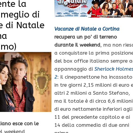
nte la
à meglio di
 di Natale
Vacanze di Natale a Cortina
na
recupera un po’ di terreno
imo)
durante il weekend
, ma non ries
a conquistare la prima posizion
del box office italiano sempre 
appannaggio di
Sherlock Holme
2
: il cinepanettone ha incassato
in tre giorni 2,15 milioni di euro 
altri 2 milioni a Santo Stefano,
ma il totale è di circa 6,6 milioni
di euro nettamente inferiori agli
11 del precedente capitolo e ai
liano esce con le
14 della commedia di due anni
l weekend