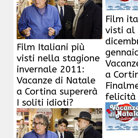
Film ita
visti a
dicemb
Film Italiani più
gennai
visti nella stagione
Vacanze
invernale 2011:
a Corti
Vacanze di Natale
Finalme
a Cortina supererà
felicità
I soliti idioti?