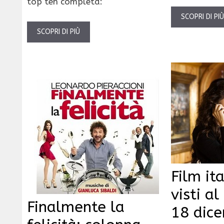
top ten completa:
SCOPRI DI PI
SCOPRI DI PIÙ
Film ita
visti a
Finalmente la
18 dic