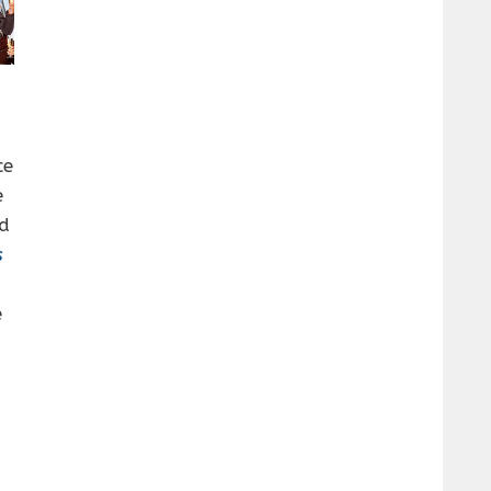
ce
e
ad
s
e