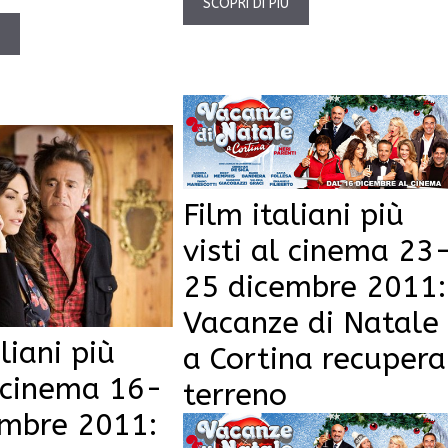
SCOPRI DI PIÙ
Ù
Film italiani più
visti al cinema 23
25 dicembre 2011:
Vacanze di Natale
liani più
a Cortina recupera
l cinema 16-
terreno
embre 2011: