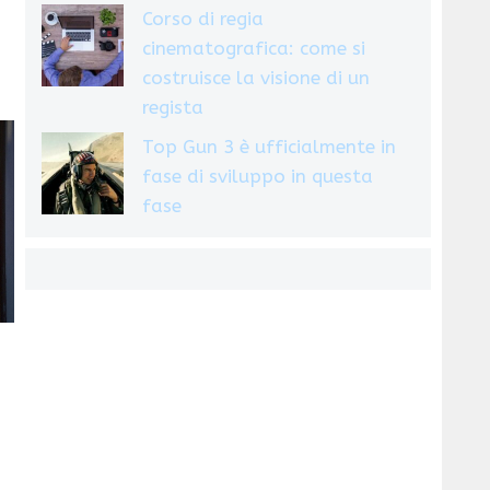
Corso di regia
cinematografica: come si
costruisce la visione di un
regista
Top Gun 3 è ufficialmente in
fase di sviluppo in questa
fase