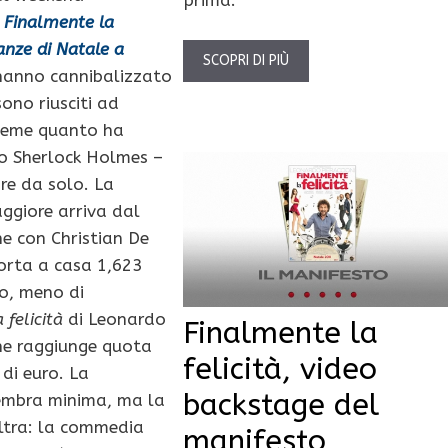
prima.
:
Finalmente la
anze di Natale a
SCOPRI DI PIÙ
 hanno cannibalizzato
sono riusciti ad
sieme quanto ha
o Sherlock Holmes –
re da solo. La
ggiore arriva dal
e con Christian De
porta a casa 1,623
ro, meno di
 felicità
di Leonardo
Finalmente la
che raggiunge quota
felicità, video
 di euro. La
backstage del
embra minima, ma la
altra: la commedia
manifesto