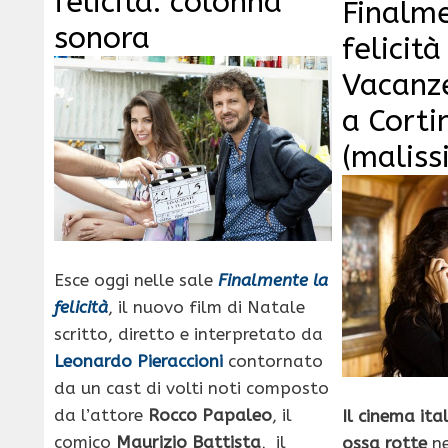
felicità: colonna
Finalme
sonora
felicit
Vacanze
a Corti
(maliss
Esce oggi nelle sale
Finalmente la
felicità
, il nuovo film di Natale
scritto, diretto e interpretato da
Leonardo Pieraccioni
contornato
da un cast di volti noti composto
da l’attore
Rocco Papaleo
, il
Il cinema ita
comico
Maurizio Battista
, il
ossa rotte
ne