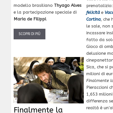
modello brasiliano
Thyago Alves
prenatalizio
e la partecipazione speciale di
felicità
e
Vac
Maria de Filippi
.
Cortina
, che
le sale, non 
incassare in
SCOPRI DI PIÙ
fatto da sol
Gioco di omb
delusione ma
cinepanetton
Sica, che si 
milioni di eu
Finalmente la
Pieraccioni 
1,653 milioni
differenza s
realtà è un’
Finalmente la