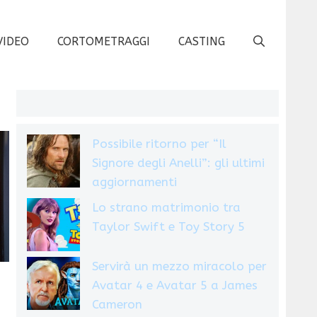
VIDEO
CORTOMETRAGGI
CASTING
Possibile ritorno per “Il
Signore degli Anelli”: gli ultimi
aggiornamenti
Lo strano matrimonio tra
Taylor Swift e Toy Story 5
Servirà un mezzo miracolo per
Avatar 4 e Avatar 5 a James
Cameron