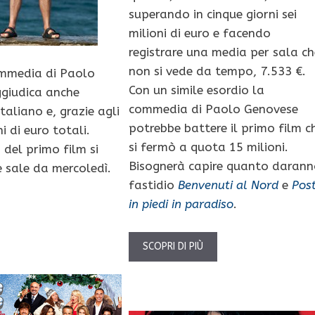
superando in cinque giorni sei
milioni di euro e facendo
registrare una media per sala ch
non si vede da tempo, 7.533 €.
mmedia di Paolo
Con un simile esordio la
ggiudica anche
commedia di Paolo Genovese
aliano e, grazie agli
potrebbe battere il primo film c
i di euro totali.
si fermò a quota 15 milioni.
 del primo film si
Bisognerà capire quanto darann
 sale da mercoledì.
fastidio
Benvenuti al Nord
e
Post
in piedi in paradiso
.
SCOPRI DI PIÙ