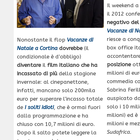
Il weekend a 
il 2012 conf
negativo del
Vacanze di Na
riesce a conq
Nonostante il flop
Vacanze di
box office it
Natale a Cortina
dovrebbe
(il
accontentar
condizionale è d’obbligo)
posizione
ott
diventare
il
film italiano che ha
milioni di eu
incassato di più
della stagione
commedia con
invernale: al cinepanettone,
Sabrina Feri
infatti, mancano solo 200mila
auspicato da
euro per superare l’incasso totale
solo i 10 mil
de
I soliti idioti
, che è ormai fuori
milioni) ed 
dalla programmazione e ha
milioni e me
chiuso con 10,7 milioni di euro.
Sudafrica
.
Dopo il salto potete leggere la