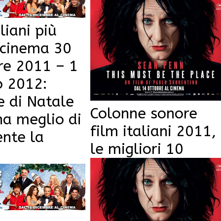
liani più
l cinema 30
re 2011 – 1
o 2012:
 di Natale
Colonne sonore
na meglio di
film italiani 2011,
nte la
le migliori 10