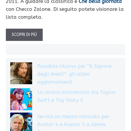
2011. A guidare la classifica è
Che bella giornata
con Checco Zalone. Di seguito potete visionare la
lista completa.
SCOPRI DI PIÙ
Possibile ritorno per “Il Signore
degli Anelli”: gli ultimi
aggiornamenti
Lo strano matrimonio tra Taylor
Swift e Toy Story 5
Servirà un mezzo miracolo per
Avatar 4 e Avatar 5 a James