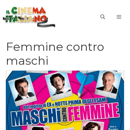
Vai
al
ME
contenuto
Femmine contro
maschi