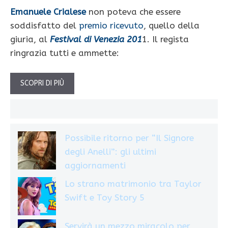
Emanuele Crialese
non poteva che essere
soddisfatto del
premio ricevuto
, quello della
giuria, al
Festival di Venezia 201
1. Il regista
ringrazia tutti e ammette:
SCOPRI DI PIÙ
Possibile ritorno per “Il Signore
degli Anelli”: gli ultimi
aggiornamenti
Lo strano matrimonio tra Taylor
Swift e Toy Story 5
Servirà un mezzo miracolo per