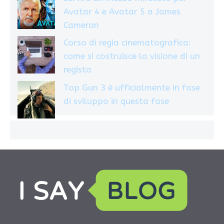
Avatar 4 e Avatar 5 a James
Cameron
Corso di regia cinematografica:
come si costruisce la visione di un
regista
Top Gun 3 è ufficialmente in fase
di sviluppo in questa fase