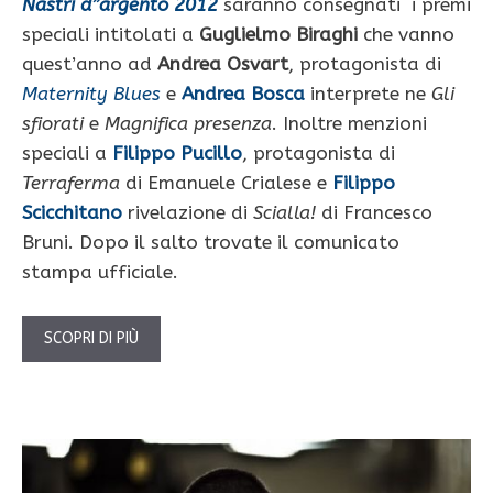
Nastri d”argento 2012
saranno consegnati i premi
speciali intitolati a
Guglielmo Biraghi
che vanno
quest’anno ad
Andrea Osvart
, protagonista di
Maternity Blues
e
Andrea Bosca
interprete ne
Gli
sfiorati
e
Magnifica presenza
. Inoltre menzioni
speciali a
Filippo Pucillo
, protagonista di
Terraferma
di Emanuele Crialese e
Filippo
Scicchitano
rivelazione di
Scialla!
di Francesco
Bruni. Dopo il salto trovate il comunicato
stampa ufficiale.
SCOPRI DI PIÙ