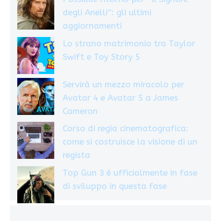
degli Anelli”: gli ultimi
aggiornamenti
Lo strano matrimonio tra Taylor
Swift e Toy Story 5
Servirà un mezzo miracolo per
Avatar 4 e Avatar 5 a James
Cameron
Corso di regia cinematografica:
come si costruisce la visione di un
regista
Top Gun 3 è ufficialmente in fase
di sviluppo in questa fase