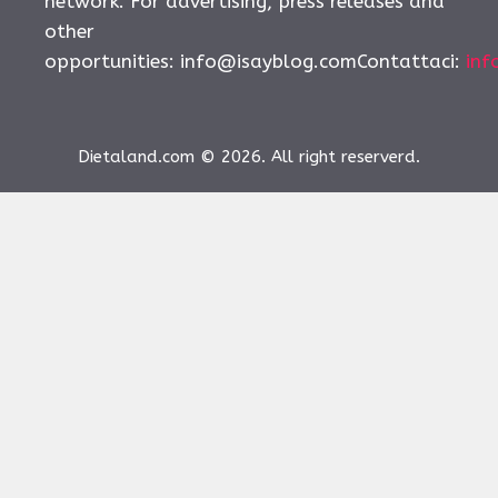
network. For advertising, press releases and
other
opportunities:
info@isayblog.comContattaci
:
inf
Dietaland.com © 2026. All right reserverd.