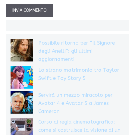
Possibile ritorno per “Il Signore
degli Anelli”: gli ultimi
aggiornamenti
Lo strano matrimonio tra Taylor
Swift e Toy Story 5
Servirà un mezzo miracolo per
Avatar 4 e Avatar 5 a James
Cameron
Corso di regia cinematografica:
come si costruisce la visione di un