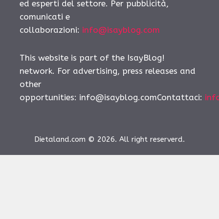
ed esperti del settore. Per pubblicità,
comunicati e
collaborazioni:
info@isayblog.com
This website is part of the IsayBlog!
network. For advertising, press releases and
other
opportunities:
info@isayblog.comContattaci
:
inf
Dietaland.com © 2026. All right reserverd.