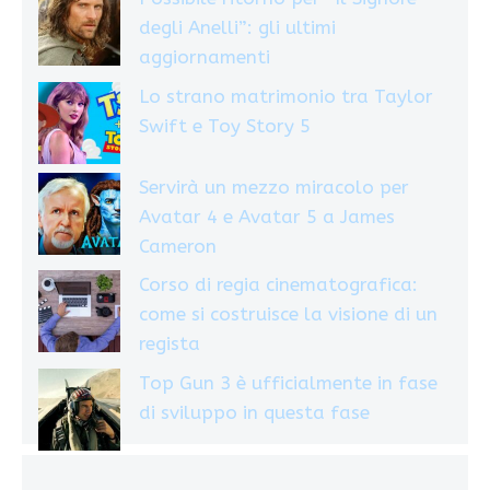
degli Anelli”: gli ultimi
aggiornamenti
Lo strano matrimonio tra Taylor
Swift e Toy Story 5
Servirà un mezzo miracolo per
Avatar 4 e Avatar 5 a James
Cameron
Corso di regia cinematografica:
come si costruisce la visione di un
regista
Top Gun 3 è ufficialmente in fase
di sviluppo in questa fase