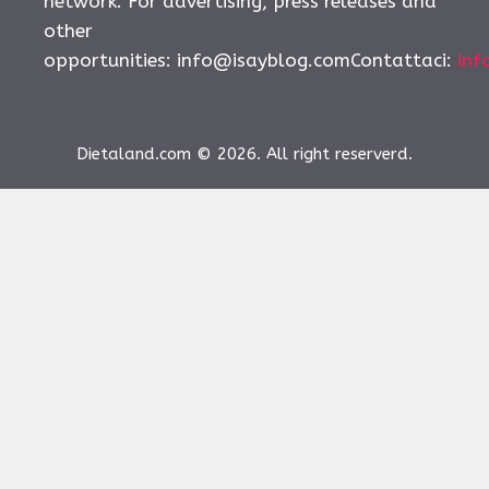
network. For advertising, press releases and
other
opportunities:
info@isayblog.comContattaci
:
inf
Dietaland.com © 2026. All right reserverd.