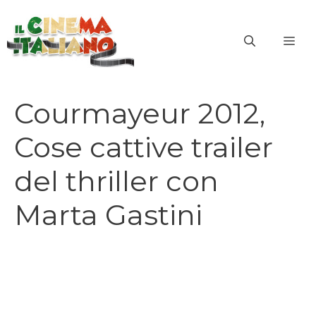
Vai
al
ME
contenuto
Courmayeur 2012,
Cose cattive trailer
del thriller con
Marta Gastini