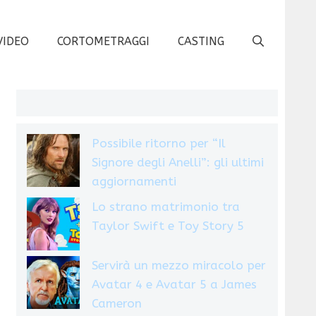
VIDEO
CORTOMETRAGGI
CASTING
Possibile ritorno per “Il
Signore degli Anelli”: gli ultimi
aggiornamenti
Lo strano matrimonio tra
Taylor Swift e Toy Story 5
Servirà un mezzo miracolo per
Avatar 4 e Avatar 5 a James
Cameron