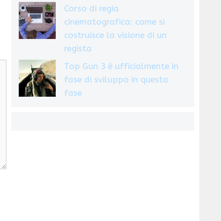
Corso di regia
cinematografica: come si
costruisce la visione di un
regista
Top Gun 3 è ufficialmente in
fase di sviluppo in questa
fase