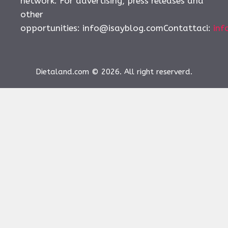
network. For advertising, press releases and
other
opportunities:
info@isayblog.comContattaci
:
inf
Dietaland.com © 2026. All right reserverd.