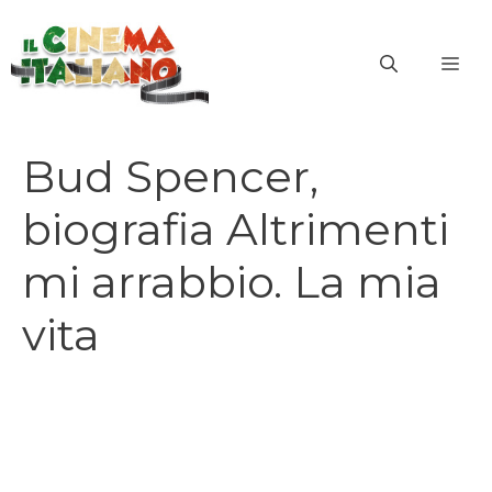
Vai
al
ME
contenuto
Bud Spencer,
biografia Altrimenti
mi arrabbio. La mia
vita