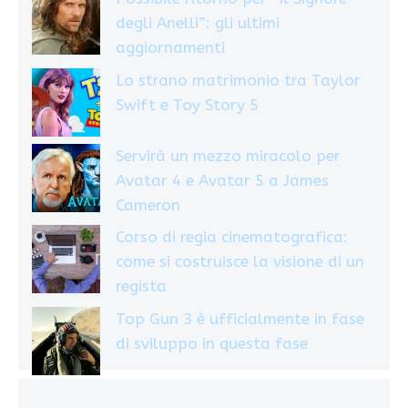
degli Anelli”: gli ultimi
aggiornamenti
Lo strano matrimonio tra Taylor
Swift e Toy Story 5
Servirà un mezzo miracolo per
Avatar 4 e Avatar 5 a James
Cameron
Corso di regia cinematografica:
come si costruisce la visione di un
regista
Top Gun 3 è ufficialmente in fase
di sviluppo in questa fase