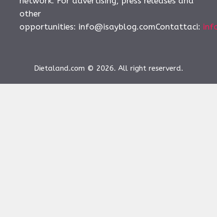
network. For advertising, press releases and
other
opportunities:
info@isayblog.comContattaci
:
inf
Dietaland.com © 2026. All right reserverd.