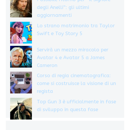
degli Anelli”: gli ultimi
aggiornamenti
Lo strano matrimonio tra Taylor
Swift e Toy Story 5
Servirà un mezzo miracolo per
Avatar 4 e Avatar 5 a James
Cameron
Corso di regia cinematografica:
come si costruisce la visione di un
regista
Top Gun 3 è ufficialmente in fase
di sviluppo in questa fase