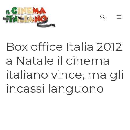
Vai
al
ME
contenuto
Box office Italia 2012
a Natale il cinema
italiano vince, ma gli
incassi languono